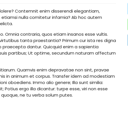
l dolere? Contemnit enim disserendi elegantiam,
m, etiamsi nulla comitetur infamia? Ab hoc autem
licta.
tio. Omnia contraria, quos etiam insanos esse vultis.
 virtutibus tanta praestantia? Primum cur ista res digna
uro praecepta dantur. Quicquid enim a sapientia
s suis partibus; Ut optime, secundum naturam affectum
ivitiarum. Quamvis enim depravatae non sint, pravae
nis in animum et corpus. Transfer idem ad modestiam
i oboediens. Immo alio genere; Illa sunt similia:
 Potius ergo illa dicantur: turpe esse, viri non esse
es quoque, ne tu verba solum putes.