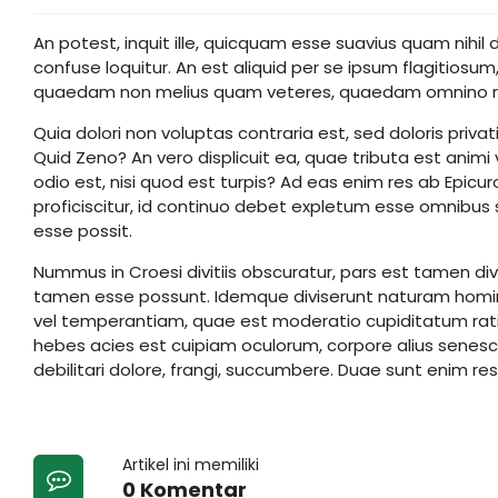
An potest, inquit ille, quicquam esse suavius quam nihi
confuse loquitur. An est aliquid per se ipsum flagitiosu
quaedam non melius quam veteres, quaedam omnino re
Quia dolori non voluptas contraria est, sed doloris priva
Quid Zeno? An vero displicuit ea, quae tributa est animi
odio est, nisi quod est turpis? Ad eas enim res ab Epic
proficiscitur, id continuo debet expletum esse omnibu
esse possit.
Nummus in Croesi divitiis obscuratur, pars est tamen d
tamen esse possunt. Idemque diviserunt naturam homi
vel temperantiam, quae est moderatio cupiditatum ration
hebes acies est cuipiam oculorum, corpore alius senescit;
debilitari dolore, frangi, succumbere. Duae sunt enim r
Artikel ini memiliki
0 Komentar