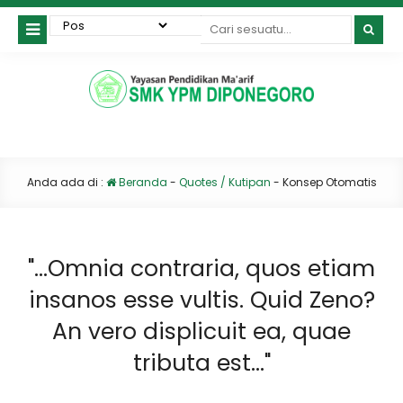
Anda ada di :
Beranda
-
Quotes / Kutipan
-
Konsep Otomatis
"...Omnia contraria, quos etiam
insanos esse vultis. Quid Zeno?
An vero displicuit ea, quae
tributa est..."