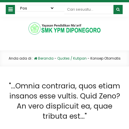
Anda ada di :
Beranda
-
Quotes / Kutipan
-
Konsep Otomatis
"...Omnia contraria, quos etiam
insanos esse vultis. Quid Zeno?
An vero displicuit ea, quae
tributa est..."