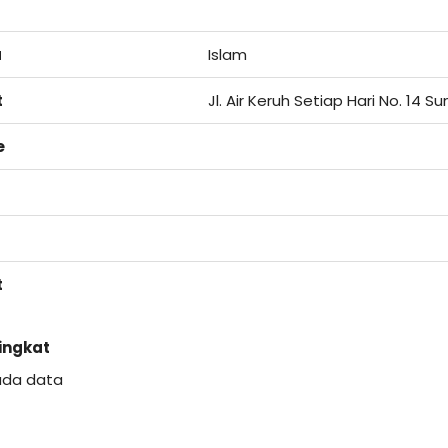
a
Islam
t
Jl. Air Keruh Setiap Hari No. 14 
e
t
Singkat
ada data