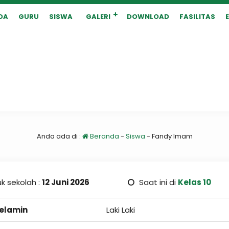
DA
GURU
SISWA
GALERI
DOWNLOAD
FASILITAS
Anda ada di :
Beranda
-
Siswa
-
Fandy Imam
k sekolah :
12 Juni 2026
Saat ini di
Kelas 10
Kelamin
Laki Laki