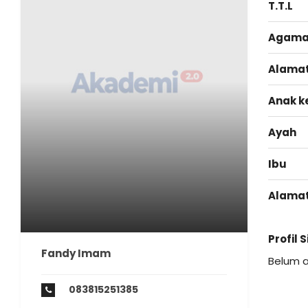
T.T.L
Agam
Alama
Anak k
Ayah
Ibu
Alama
Profil 
Fandy Imam
Belum 
083815251385